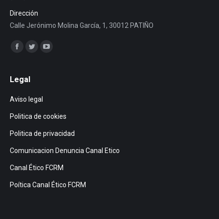
Dirección
Calle Jerónimo Molina García, 1, 30012 PATIÑO
Encuéntranos en:
Facebook
Twitter
YouTube
page
page
page
opens
opens
opens
Legal
in
in
in
Aviso legal
new
new
new
window
window
window
Politica de cookies
Politica de privacidad
Comunicacion Denuncia Canal Etico
Canal Ético FCRM
Poítica Canal Ético FCRM