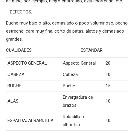
de base, por ejemplo, negro chorreado, azul chorreado, etc.
– DEFECTOS.
Buche muy bajo o alto, demasiado o poco voluminoso, pecho
estrecho, cara muy fina, corto de patas, aletos y demasiado
grandes.
CUALIDADES ESTÁNDAR
ASPECTO GENERAL
Aspecto General
20
CABEZA
Cabeza
10
BUCHE
Buche
15
Envergadura de
ALAS
10
brazos
Rabadilla o
ESPALDA, ALBARDILLA
10
albardilla