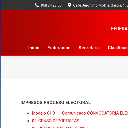
968 34 23 50
Calle Jerónimo Molina García, 1,
Inicio
Federación
Secretaría
Inicio
Federación
Secretaría
Clasifica
IMPRESOS PROCESO ELECTORAL
Modelo 01.01 – Comunicado CONVOCATORIA EL
02-CENSO DEPORTISTAS