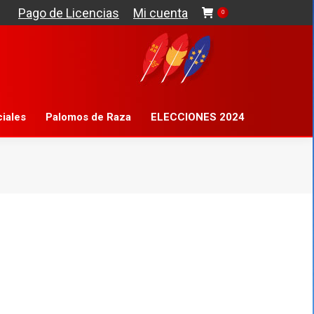
Pago de Licencias
Mi cuenta
0
gistros Oficiales
Palomos de Raza
ciales
Palomos de Raza
ELECCIONES 2024