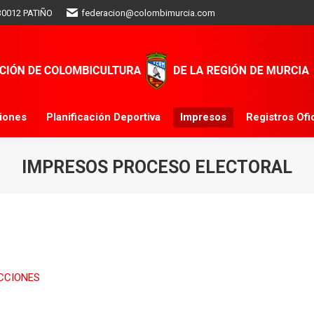
 30012 PATIÑO
federacion@colombimurcia.com
Clasificaciones
Planificación Deportiva
Impresos
Re
ELECCIONES 2024
ciones
Planificación Deportiva
Impresos
Registros Ofi
IMPRESOS PROCESO ELECTORAL
ECCIONES