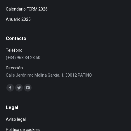
Calendario FCRM 2026
Anuario 2025
Contacto
Teléfono
(+34) 968 34 23 50
Dirección
Calle Jerónimo Molina García, 1, 30012 PATIÑO
Encuéntranos en:
Facebook
Twitter
YouTube
page
page
page
opens
opens
opens
Legal
in
in
in
Aviso legal
new
new
new
window
window
window
Politica de cookies