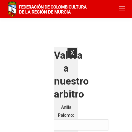
Valora
X
a
nuestro
arbitro
Anilla
Palomo: