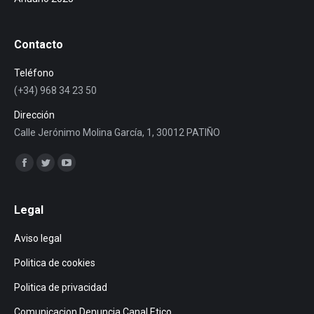
Contacto
Teléfono
(+34) 968 34 23 50
Dirección
Calle Jerónimo Molina García, 1, 30012 PATIÑO
Encuéntranos en:
Facebook
Twitter
YouTube
page
page
page
opens
opens
opens
Legal
in
in
in
Aviso legal
new
new
new
window
window
window
Politica de cookies
Politica de privacidad
Comunicacion Denuncia Canal Etico