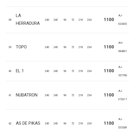
LA
AJ-
1100
38
240
240
96
72
218
234
HERRADURA
024433
AH-
TOPO
1100
39
240
240
96
72
218
234
984801
AJ-
EL 1
1100
40
240
240
96
72
218
234
557798
AJ-
NUBATRON
1100
41
240
240
96
72
218
234
072617
AJ-
AS DE PIKAS
1100
42
240
240
96
72
218
234
035549