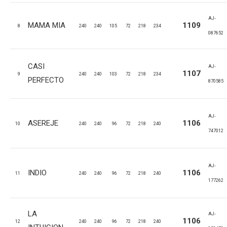
AJ-
MAMA MIA
1109
8
240
240
105
72
218
234
087652
CASI
AJ-
1107
9
240
240
103
72
218
234
PERFECTO
870585
AJ-
ASEREJE
1106
10
240
240
96
72
218
240
747012
AJ-
INDIO
1106
11
240
240
96
72
218
240
177262
LA
AJ-
1106
12
240
240
96
72
218
240