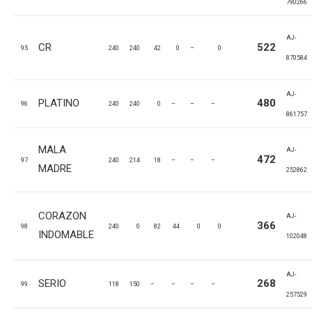
790266
AJ-
CR
522
95
240
240
42
0
–
0
870584
AJ-
PLATINO
480
96
240
240
0
–
–
–
861757
MALA
AJ-
472
97
240
214
18
–
–
–
MADRE
252862
CORAZON
AJ-
366
98
240
0
82
44
0
0
INDOMABLE
102048
AJ-
SERIO
268
99
118
150
–
–
–
–
257529