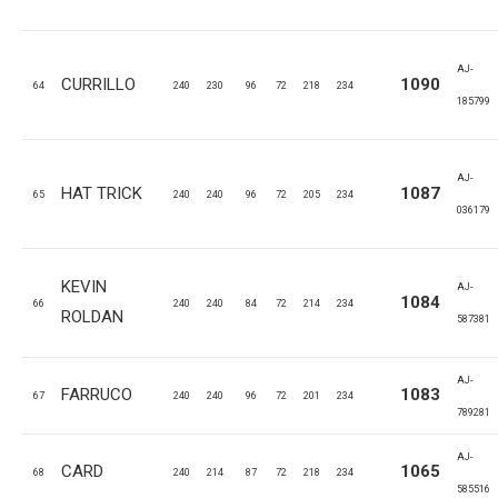
AJ-
CURRILLO
1090
64
240
230
96
72
218
234
185799
AJ-
HAT TRICK
1087
65
240
240
96
72
205
234
036179
KEVIN
AJ-
1084
66
240
240
84
72
214
234
ROLDAN
587381
AJ-
FARRUCO
1083
67
240
240
96
72
201
234
789281
AJ-
CARD
1065
68
240
214
87
72
218
234
585516