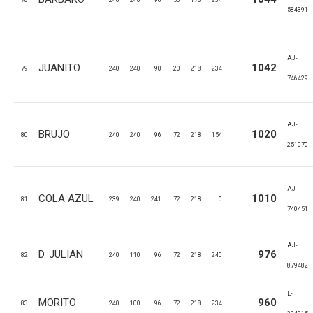
78
240
240
96
56
178
234
584391
AJ-
JUANITO
1042
79
240
240
90
20
218
234
746429
AJ-
BRUJO
1020
80
240
240
96
72
218
154
251070
AJ-
COLA AZUL
1010
81
239
240
241
72
218
0
740451
AJ-
D. JULIAN
976
82
240
110
96
72
218
240
879482
E-
MORITO
960
83
240
100
96
72
218
234