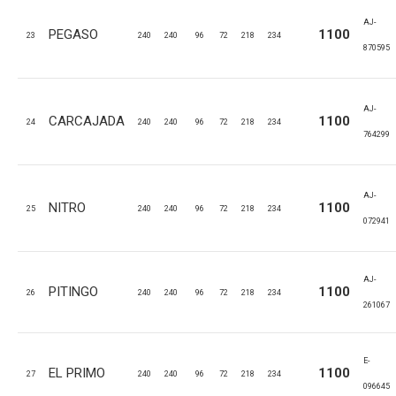
AJ-
PEGASO
1100
23
240
240
96
72
218
234
870595
AJ-
CARCAJADA
1100
24
240
240
96
72
218
234
764299
AJ-
NITRO
1100
25
240
240
96
72
218
234
072941
AJ-
PITINGO
1100
26
240
240
96
72
218
234
261067
E-
EL PRIMO
1100
27
240
240
96
72
218
234
096645