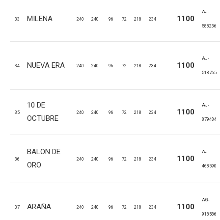
AJ-
MILENA
1100
33
240
240
96
72
218
234
588236
AJ-
NUEVA ERA
1100
34
240
240
96
72
218
234
518765
10 DE
AJ-
1100
35
240
240
96
72
218
234
OCTUBRE
879484
BALON DE
AJ-
1100
36
240
240
96
72
218
234
ORO
468590
AG-
ARAÑA
1100
37
240
240
96
72
218
234
918586