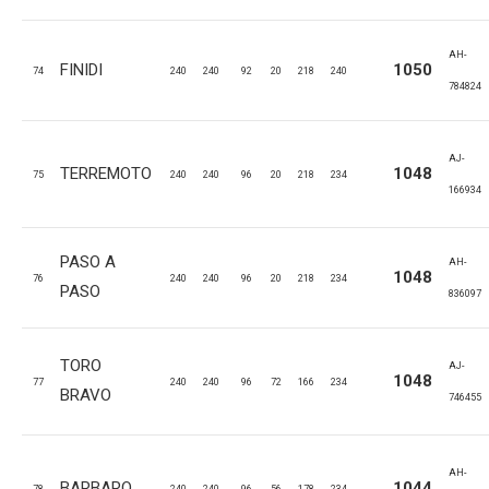
AH-
FINIDI
1050
74
240
240
92
20
218
240
784824
AJ-
TERREMOTO
1048
75
240
240
96
20
218
234
166934
PASO A
AH-
1048
76
240
240
96
20
218
234
PASO
836097
TORO
AJ-
1048
77
240
240
96
72
166
234
BRAVO
746455
AH-
BARBARO
1044