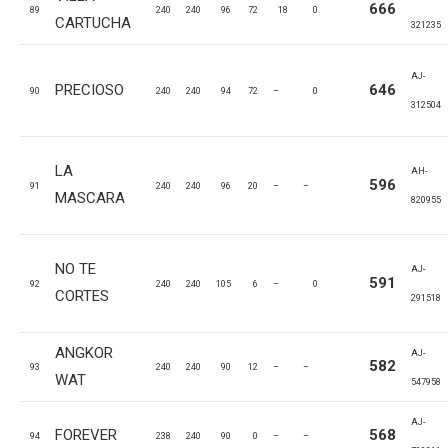
666
89
240
240
96
72
18
0
CARTUCHA
321235
AJ-
PRECIOSO
646
90
240
240
94
72
–
0
312504
LA
AH-
596
91
240
240
96
20
–
–
MASCARA
820955
NO TE
AJ-
591
92
240
240
105
6
–
0
CORTES
291518
ANGKOR
AJ-
582
93
240
240
90
12
–
–
WAT
547958
AJ-
FOREVER
568
94
238
240
90
0
–
–