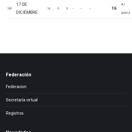
17 DE
AJ-
16
100
16
0
0
–
–
–
DICIEMBRE
426914
Federación
Federacion
Secretaría virtual
Registros