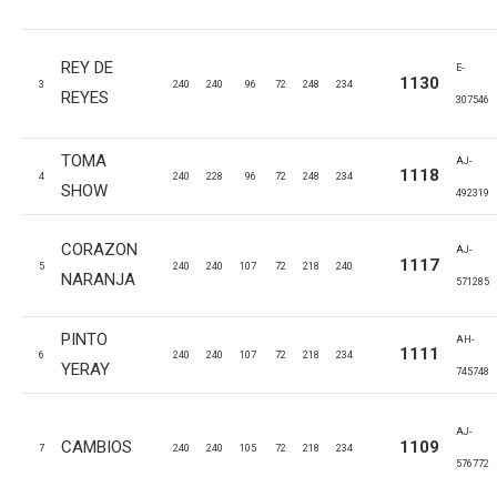
REY DE
E-
1130
3
240
240
96
72
248
234
REYES
307546
TOMA
AJ-
1118
4
240
228
96
72
248
234
SHOW
492319
CORAZON
AJ-
1117
5
240
240
107
72
218
240
NARANJA
571285
PINTO
AH-
1111
6
240
240
107
72
218
234
YERAY
745748
AJ-
CAMBIOS
1109
7
240
240
105
72
218
234
576772