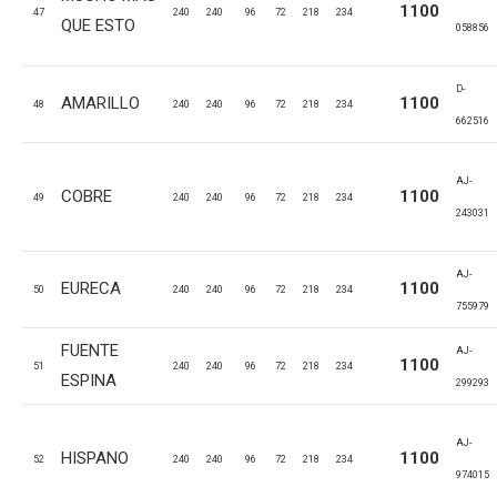
1100
47
240
240
96
72
218
234
QUE ESTO
058856
D-
AMARILLO
1100
48
240
240
96
72
218
234
662516
AJ-
COBRE
1100
49
240
240
96
72
218
234
243031
AJ-
EURECA
1100
50
240
240
96
72
218
234
755979
FUENTE
AJ-
1100
51
240
240
96
72
218
234
ESPINA
299293
AJ-
HISPANO
1100
52
240
240
96
72
218
234
974015