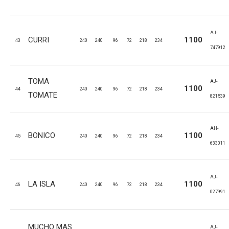
AJ-
CURRI
1100
43
240
240
96
72
218
234
747912
TOMA
AJ-
1100
44
240
240
96
72
218
234
TOMATE
821539
AH-
BONICO
1100
45
240
240
96
72
218
234
633011
AJ-
LA ISLA
1100
46
240
240
96
72
218
234
027991
MUCHO MAS
AJ-