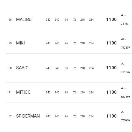
AJ-
MALIBU
1100
28
240
240
96
72
218
234
251031
AH-
MIKI
1100
29
240
240
96
72
218
234
780457
AJ-
SABIO
1100
30
240
240
96
72
218
234
811146
AJ-
MITICO
1100
31
240
240
96
72
218
234
582569
AJ-
SPIDERMAN
1100
32
240
240
96
72
218
234
755910