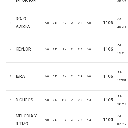
INTUICION
358470
ROJO
AJ-
1106
13
240
240
96
72
218
240
AVISPA
446700
AJ-
KEYLOR
1106
14
240
240
96
72
218
240
189761
AJ-
IBRA
1106
15
240
240
96
72
218
240
177254
AJ-
D CUCOS
1105
16
240
234
107
72
218
234
333523
MELODIA Y
AJ-
1100
17
240
240
96
72
218
234
RITMO
883016