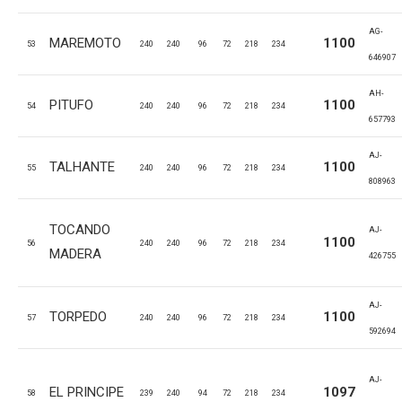
AG-
MAREMOTO
1100
53
240
240
96
72
218
234
646907
AH-
PITUFO
1100
54
240
240
96
72
218
234
657793
AJ-
TALHANTE
1100
55
240
240
96
72
218
234
808963
TOCANDO
AJ-
1100
56
240
240
96
72
218
234
MADERA
426755
AJ-
TORPEDO
1100
57
240
240
96
72
218
234
592694
AJ-
EL PRINCIPE
1097
58
239
240
94
72
218
234