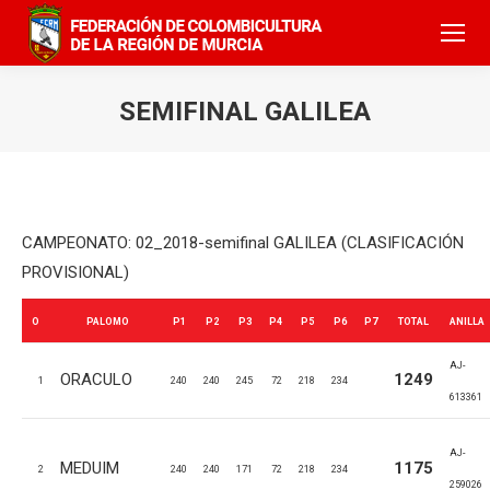
SEMIFINAL GALILEA
CAMPEONATO: 02_2018-semifinal GALILEA (CLASIFICACIÓN
PROVISIONAL)
O
PALOMO
P1
P2
P3
P4
P5
P6
P7
TOTAL
ANILLA
AJ-
ORACULO
1249
1
240
240
245
72
218
234
613361
AJ-
MEDUIM
1175
2
240
240
171
72
218
234
259026