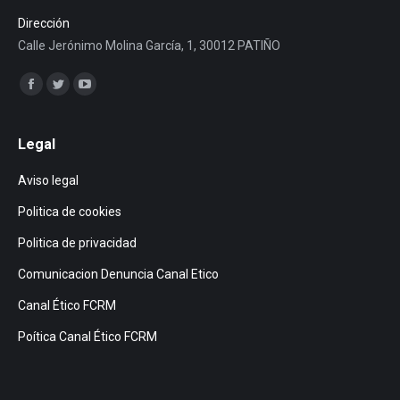
Dirección
Calle Jerónimo Molina García, 1, 30012 PATIÑO
Encuéntranos en:
Facebook
Twitter
YouTube
page
page
page
opens
opens
opens
Legal
in
in
in
Aviso legal
new
new
new
window
window
window
Politica de cookies
Politica de privacidad
Comunicacion Denuncia Canal Etico
Canal Ético FCRM
Poítica Canal Ético FCRM