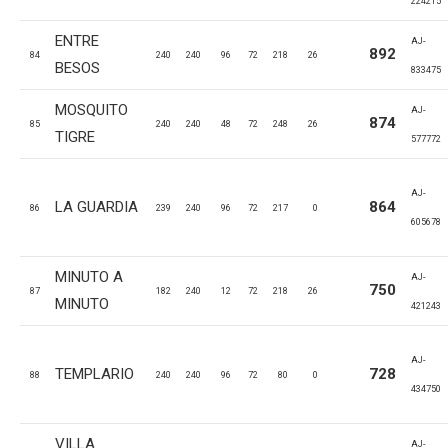
224215
ENTRE
AJ-
892
84
240
240
96
72
218
26
BESOS
833475
MOSQUITO
AJ-
874
85
240
240
48
72
248
26
TIGRE
577772
AJ-
LA GUARDIA
864
86
239
240
96
72
217
0
605678
MINUTO A
AJ-
750
87
182
240
12
72
218
26
MINUTO
421243
AJ-
TEMPLARIO
728
88
240
240
96
72
80
0
434750
VILLA
AJ-