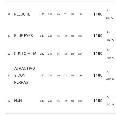
E-
PELUCHE
1100
18
240
240
96
72
218
234
319766
AJ-
BLUE EYES
1100
19
240
240
96
72
218
234
538792
AJ-
PUNTO MIRA
1100
20
240
240
96
72
218
234
755977
ATRACTIVO
AJ-
Y CON
1100
21
240
240
96
72
218
234
499997
PERRAS
AJ-
NUN
1100
22
240
240
96
72
218
234
710131