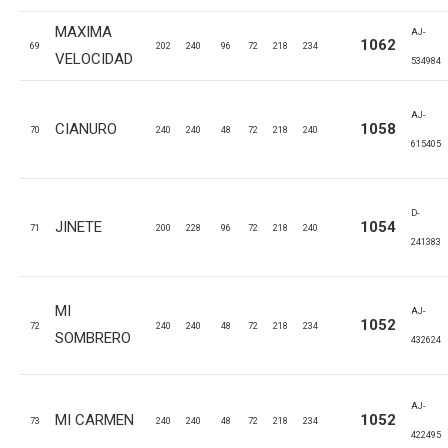
MAXIMA
AJ-
1062
69
202
240
96
72
218
234
VELOCIDAD
534984
AJ-
CIANURO
1058
70
240
240
48
72
218
240
615405
D-
JINETE
1054
71
200
228
96
72
218
240
241383
MI
AJ-
1052
72
240
240
48
72
218
234
SOMBRERO
432624
AJ-
MI CARMEN
1052
73
240
240
48
72
218
234
422495