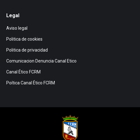
page
page
page
opens
opens
opens
Legal
in
in
in
Aviso legal
new
new
new
window
window
window
Politica de cookies
Politica de privacidad
Comunicacion Denuncia Canal Etico
Canal Ético FCRM
Poítica Canal Ético FCRM