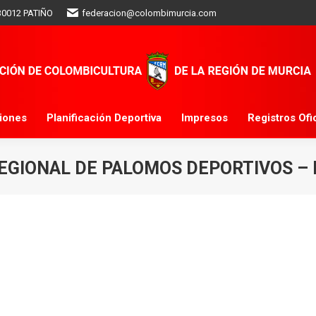
 30012 PATIÑO
federacion@colombimurcia.com
Clasificaciones
Planificación Deportiva
Impresos
Re
ELECCIONES 2024
ciones
Planificación Deportiva
Impresos
Registros Ofi
GIONAL DE PALOMOS DEPORTIVOS – 