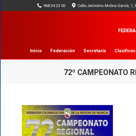
968 34 23 50
Calle Jerónimo Molina García, 1,
Inicio
Federación
Secretaría
Inicio
Federación
Secretaría
Clasifica
72º CAMPEONATO RE