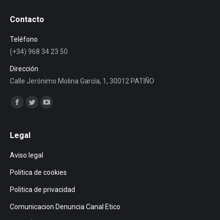
Contacto
Teléfono
(+34) 968 34 23 50
Dirección
Calle Jerónimo Molina García, 1, 30012 PATIÑO
Encuéntranos en:
Facebook
Twitter
YouTube
page
page
page
opens
opens
opens
Legal
in
in
in
Aviso legal
new
new
new
window
window
window
Politica de cookies
Politica de privacidad
Comunicacion Denuncia Canal Etico